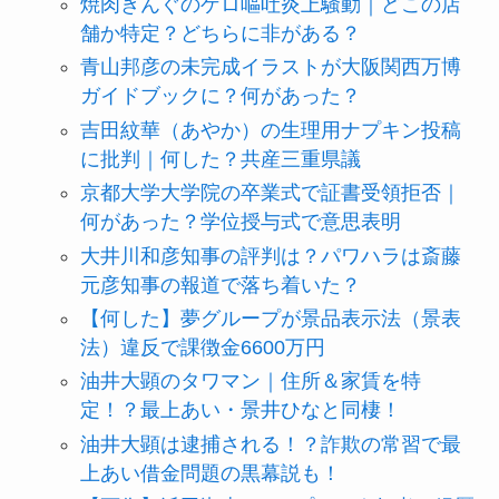
焼肉きんぐのゲロ嘔吐炎上騒動｜どこの店
舗か特定？どちらに非がある？
青山邦彦の未完成イラストが大阪関西万博
ガイドブックに？何があった？
吉田紋華（あやか）の生理用ナプキン投稿
に批判｜何した？共産三重県議
京都大学大学院の卒業式で証書受領拒否｜
何があった？学位授与式で意思表明
大井川和彦知事の評判は？パワハラは斎藤
元彦知事の報道で落ち着いた？
【何した】夢グループが景品表示法（景表
法）違反で課徴金6600万円
油井大顕のタワマン｜住所＆家賃を特
定！？最上あい・景井ひなと同棲！
油井大顕は逮捕される！？詐欺の常習で最
上あい借金問題の黒幕説も！