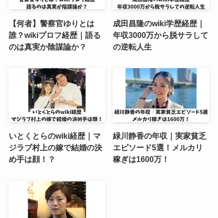
【何者】警察官ゆりとは
成田昌隆のwiki学歴経歴｜
誰？wikiプロフ経歴｜語る
年収3000万から脱サラして
のは真実か陰謀論か？
の逆転人生
いとくとらのwiki経歴｜マ
緑川静香の年収｜実家貧乏
ジラブ村上の嫁で結婚の決
エピソード5選！メルカリ
め手は顔！？
稼ぎは1600万！