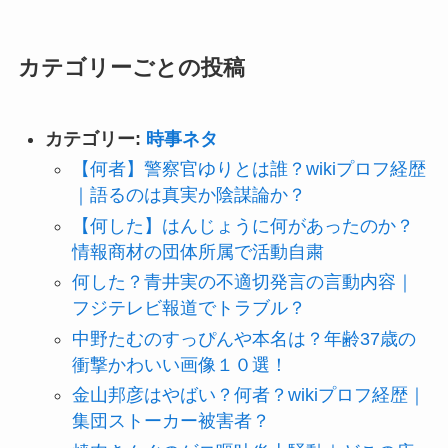
カテゴリーごとの投稿
カテゴリー:
時事ネタ
【何者】警察官ゆりとは誰？wikiプロフ経歴
｜語るのは真実か陰謀論か？
【何した】はんじょうに何があったのか？
情報商材の団体所属で活動自粛
何した？青井実の不適切発言の言動内容｜
フジテレビ報道でトラブル？
中野たむのすっぴんや本名は？年齢37歳の
衝撃かわいい画像１０選！
金山邦彦はやばい？何者？wikiプロフ経歴｜
集団ストーカー被害者？