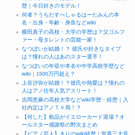
歴｜今日好きのモデル！
何者？うちだすぺしゃるはーたみんの本
名・出身・年齢・身長などwiki
横田真子の高校・大学の学歴は？父ゴルフ
ァー・母タレントの芸能一家！
なつぽいが結婚！？ 彼氏や好きなタイプ
は？憧れの人はあのスター選手！
なつぽいの年収や本名や中学高校学歴など
wiki｜1500万円超え？
上谷沙弥が結婚！？彼氏や熱愛は？憧れの
人はアノ往年人気アスリート！
吉岡恵麻の高校大学などwiki学歴・経歴｜入
社内定はアノＴＶ局！？
【何した】粗品がイエローカード退場？オ
ールスター感謝祭の野次まとめ
【ピアノ芸人】きりのwiki経歴｜世界三大音