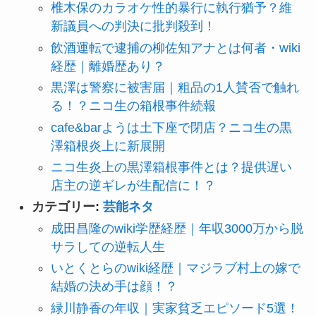
椎木保のカラオケ性的暴行に執行猶予？維
新議員への判決に批判殺到！
飲酒運転で逮捕の柳佐知アナとは何者・wiki
経歴｜離婚歴あり？
黒澤は警察に被害届｜粗品の1人賛否で触れ
る！？ニコ生の箱根事件続報
cafe&barようは土下座で閉店？ニコ生の黒
澤箱根炎上に新展開
ニコ生炎上の黒澤箱根事件とは？提供遅い
店主の逆ギレが生配信に！？
カテゴリー:
芸能ネタ
成田昌隆のwiki学歴経歴｜年収3000万から脱
サラしての逆転人生
いとくとらのwiki経歴｜マジラブ村上の嫁で
結婚の決め手は顔！？
緑川静香の年収｜実家貧乏エピソード5選！