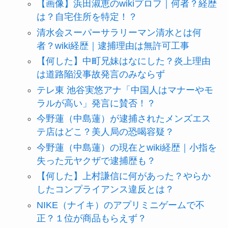
【画像】浜田淑恵のwikiプロフ｜何者？経歴
は？自宅住所を特定！？
清水会スーパーサラリーマン清水とは何
者？wiki経歴｜逮捕理由は無許可工事
【何した】中町兄妹はなにした？炎上理由
は道路陥没事故発言のみならず
テレ東 池谷実悠アナ「中国人はマナーやモ
ラルが高い」発言に賛否！？
今野蓮（中島蓮）が逮捕されたメンズエス
テ店はどこ？美人局の恐喝容疑？
今野蓮（中島蓮）の現在とwiki経歴｜小指を
失った元ヤクザで逮捕歴も？
【何した】上村謙信に何があった？やらか
したコンプライアンス違反とは？
NIKE（ナイキ）のアプリミニゲームで不
正？１位が商品もらえず？