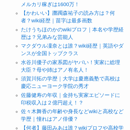
メルカリ稼ぎは1600万！
【かわいい】躑躅森祐子の読み方は？何
者？wiki経歴｜苗字は最多画数
たけうちほのかのwikiプロフ｜本名や学歴経
歴は？兄弟みな芸能人
マクダウル凜奈とは誰？wiki経歴｜英語やダ
ンスが全国トップクラス
水谷川優子の家系図がヤバい！実家に総理
大臣？母や姉はアノ有名人！
須賀川拓の学歴｜大学は慶應義塾で高校は
慶応ニューヨーク学院の秀才
佐藤健寿の年収｜金持ち実家エピソードに
印税収入は２億円超え！？
佐々木舞香の年齢や身長などwikiと高校など
学歴｜憧れはアノ俳優？
【何者】藤田みあは誰？wikiプロフや高校学