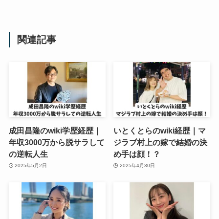
関連記事
成田昌隆のwiki学歴経歴｜
いとくとらのwiki経歴｜マ
年収3000万から脱サラして
ジラブ村上の嫁で結婚の決
の逆転人生
め手は顔！？
2025年5月2日
2025年4月30日