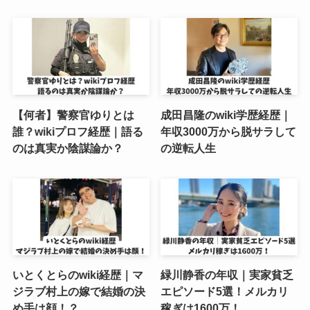
【何者】警察官ゆりとは
成田昌隆のwiki学歴経歴｜
誰？wikiプロフ経歴｜語る
年収3000万から脱サラして
のは真実か陰謀論か？
の逆転人生
いとくとらのwiki経歴｜マ
緑川静香の年収｜実家貧乏
ジラブ村上の嫁で結婚の決
エピソード5選！メルカリ
め手は顔！？
稼ぎは1600万！