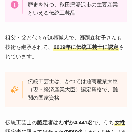
歴史を持つ、秋田県湯沢市の主要産業
といえる伝統工芸品
祖父・父と代々が漆器職人で、躑躅森祐子さんも
技術を継承されて、
2019年に伝統工芸士に認定
さ
れています。
伝統工芸士は、かつては通商産業大臣
（現・経済産業大臣）認定資格で、難
関の国家資格
伝統工芸士の
認定者はわずか4,441名
で、うち
女性
認定者に限ってはたったの569名
しかいません（平