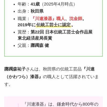
年齢：
41歳
（2025年4月時点）
出身：
秋田県
職業：
『川連漆器』職人
、
沈金師
。
2019年に
伝統工芸士に認定
。
賞歴：
第22回 日本伝統工芸士会作品展
東北経済産局長賞
父親：
躑躅森 健
躑躅森祐子
さんは、秋田県の伝統工芸品
『川連
（かわつら）漆器』
の職人として活躍されていま
す。
『川連漆器』は、鎌倉時代から800年の