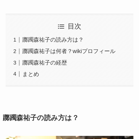
目次
躑躅森祐子の読み方は？
躑躅森祐子は何者？wikiプロフィール
躑躅森祐子の経歴
まとめ
躑躅森祐子の読み方は？