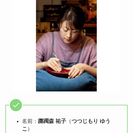
名前：
躑躅森 祐子
（
つつじもり ゆう
こ
）