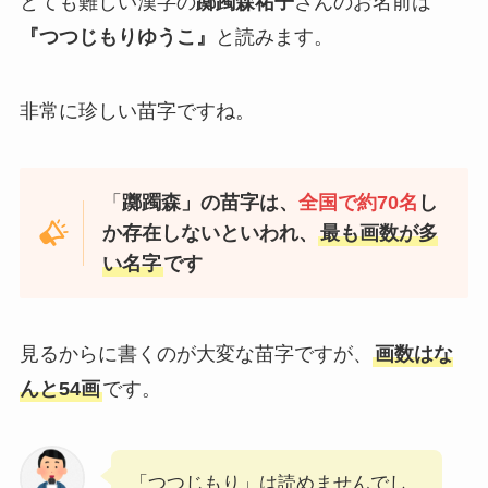
とても難しい漢字の
躑躅森祐子
さんのお名前は
『つつじもりゆうこ』
と読みます。
非常に珍しい苗字ですね。
「
躑躅森」の苗字は、
全国で約70名
し
か存在しないといわれ、
最も画数が多
い名字
です
見るからに書くのが大変な苗字ですが、
画数はな
んと54画
です。
「つつじもり」は読めませんでし