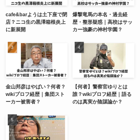
cafe&barようは土下座で閉
爆撃竜馬の本名・過去経
店？ニコ生の黒澤箱根炎上
歴・整形疑惑｜高校はサッ
に新展開
カー強豪の神村学園？
金山邦彦はやばい？何者？
【何者】警察官ゆりとは
wikiプロフ経歴｜集団スト
誰？wikiプロフ経歴｜語る
ーカー被害者？
のは真実か陰謀論か？