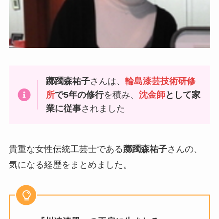
躑躅森祐子
さんは、
輪島漆芸技術研修
所
で5年の修行
を積み、
沈金師
として家
業に従事
されました
貴重な女性伝統工芸士である
躑躅森祐子
さんの、
気になる経歴をまとめました。