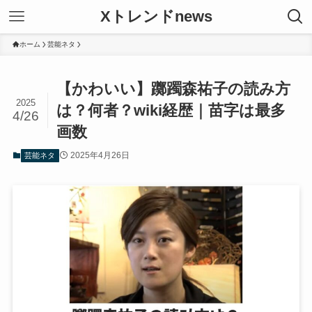
Xトレンドnews
ホーム
芸能ネタ
【かわいい】躑躅森祐子の読み方
2025
は？何者？wiki経歴｜苗字は最多
4/26
画数
2025年4月26日
芸能ネタ