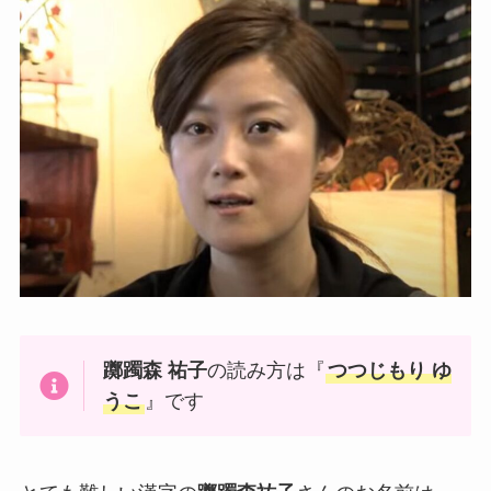
躑躅森 祐子
の読み方は『
つつじもり ゆ
うこ
』です