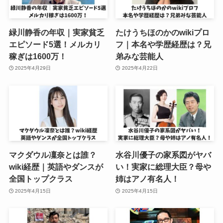
緑川静香の年収｜実家貧乏
たけうちほのかのwikiプロ
エピソード5選！メルカリ
フ｜本名や学歴経歴は？兄
稼ぎは1600万！
弟みな芸能人
2025年4月29日
2025年4月22日
マクダウル凜奈とは誰？
水谷川優子の家系図がヤバ
wiki経歴｜英語やダンスが
い！実家に総理大臣？母や
全国トップクラス
姉はアノ有名人！
2025年4月15日
2025年4月15日