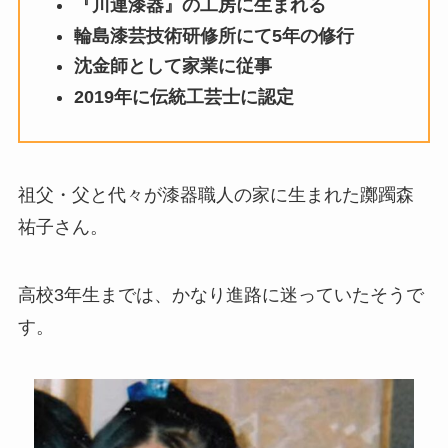
『川連漆器』の工房に生まれる
輪島漆芸技術研修所にて5年の修行
沈金師として家業に従事
2019年に伝統工芸士に認定
祖父・父と代々が漆器職人の家に生まれた躑躅森
祐子さん。
高校3年生までは、かなり進路に迷っていたそうで
す。