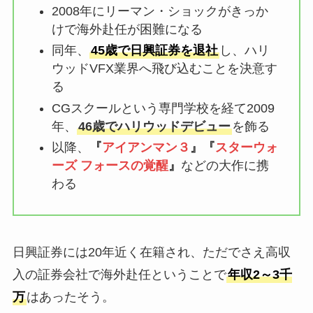
2008年にリーマン・ショックがきっか
けで海外赴任が困難になる
同年、
45歳で日興証券を退社
し、ハリ
ウッドVFX業界へ飛び込むことを決意す
る
CGスクールという専門学校を経て2009
年、
46歳でハリウッドデビュー
を飾る
以降、
『
アイアンマン３
』『
スターウォ
ーズ フォースの覚醒
』
などの大作に携
わる
日興証券には20年近く在籍され、ただでさえ高収
入の証券会社で海外赴任ということで
年収2～3千
万
はあったそう。