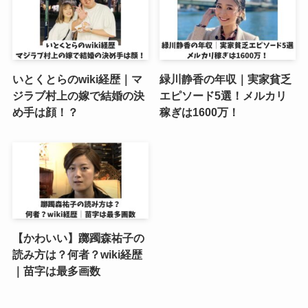
いとくとらのwiki経歴｜マ
緑川静香の年収｜実家貧乏
ジラブ村上の嫁で結婚の決
エピソード5選！メルカリ
め手は顔！？
稼ぎは1600万！
【かわいい】躑躅森祐子の
読み方は？何者？wiki経歴
｜苗字は最多画数