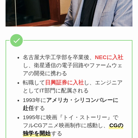
名古屋大学工学部を卒業後、
NECに入社
し、衛星通信の電子回路やファームウェ
アの開発に携わる
転職して
日興証券に入社
し、エンジニア
としてIT部門に配属される
1993年に
アメリカ・シリコンバレーに
赴任
する
1995年に映画『トイ・ストーリー』で
フルCGアニメ映画制作に感動し、
CGの
独学を開始
する