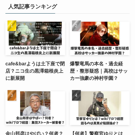
人気記事ランキング
cafe&barようは土下座で閉
爆撃竜馬の本名・過去経
店？ニコ生の黒澤箱根炎上
歴・整形疑惑｜高校はサッ
に新展開
カー強豪の神村学園？
金山邦彦はやばい？何者？
【何者】警察官ゆりとは