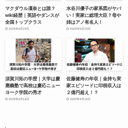
マクダウル凜奈とは誰？
水谷川優子の家系図がヤバ
wiki経歴｜英語やダンスが
い！実家に総理大臣？母や
全国トップクラス
姉はアノ有名人！
2025年4月15日
2025年4月15日
須賀川拓の学歴｜大学は慶
佐藤健寿の年収｜金持ち実
應義塾で高校は慶応ニュー
家エピソードに印税収入は
ヨーク学院の秀才
２億円超え！？
2025年4月14日
2025年4月14日